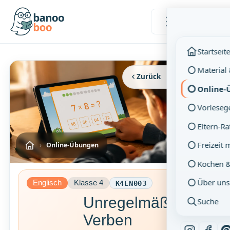
Menü
Startseit
Material
Zurück
Vollbild
Online-
Vorleseg
Eltern-R
Freizeit 
›
Online-Übungen
Kochen 
Über uns
Englisch
Klasse 4
K4EN003
Unregelmäßige
Suche
Verben