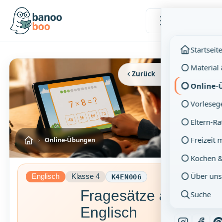
Menü
Startseit
Material
Zurück
Vollbild
Online-
Vorleseg
Eltern-R
Freizeit 
›
Online-Übungen
Kochen 
Über uns
Englisch
Klasse 4
K4EN006
Fragesätze auf
Suche
Englisch