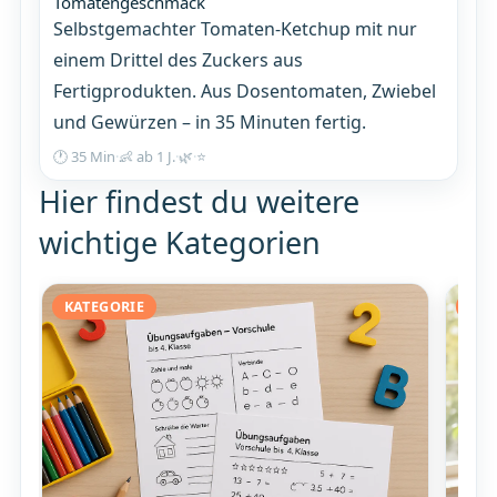
Tomatengeschmack
Selbstgemachter Tomaten-Ketchup mit nur
einem Drittel des Zuckers aus
Fertigprodukten. Aus Dosentomaten, Zwiebel
und Gewürzen – in 35 Minuten fertig.
🕐 35 Min
·
👶 ab 1 J.
·
🌿
·
⭐
Hier findest du weitere
wichtige Kategorien
KATEGORIE
KAT