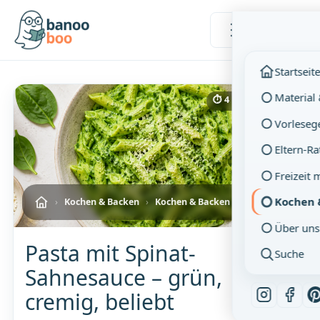
Menü
Startseit
Material
⏱ 4 Min. Lesezeit
Vorleseg
Eltern-R
Freizeit 
Kochen 
›
Kochen & Backen
›
Kochen & Backen mit Kindern
Über uns
Pasta mit Spinat-
Suche
Sahnesauce – grün,
cremig, beliebt