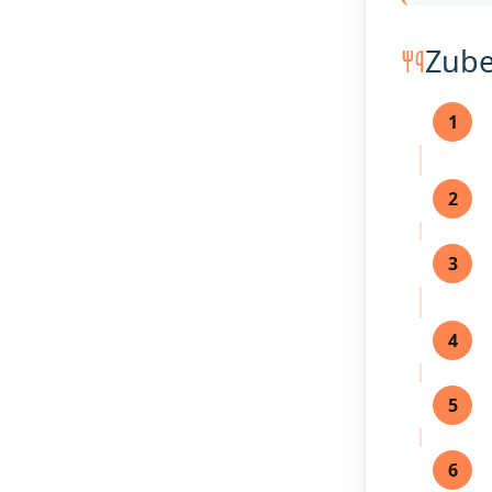
Zube
1
2
3
4
5
6