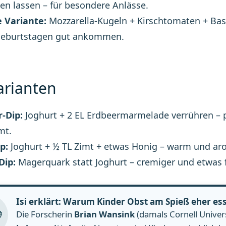
en lassen – für besondere Anlässe.
 Variante:
Mozzarella-Kugeln + Kirschtomaten + Basi
geburtstagen gut ankommen.
arianten
-Dip:
Joghurt + 2 EL Erdbeermarmelade verrühren – pi
mt.
p:
Joghurt + ½ TL Zimt + etwas Honig – warm und aro
Dip:
Magerquark statt Joghurt – cremiger und etwas f
Isi erklärt: Warum Kinder Obst am Spieß eher es
Die Forscherin
Brian Wansink
(damals Cornell Univers