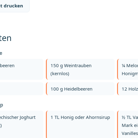
t drucken
ten
e
dbeeren
150 g Weintrauben
¼ Melo
(kernlos)
Honigm
100 g Heidelbeeren
12 Holz
ip
echischer Joghurt
1 TL Honig oder Ahornsirup
½ TL Va
)
Mark ei
Vanille