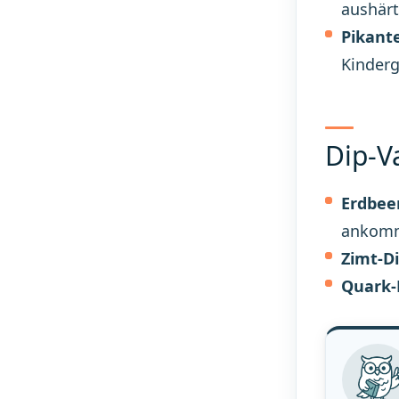
aushärt
Pikante
Kinder
Dip-V
Erdbeer
ankom
Zimt-Di
Quark-