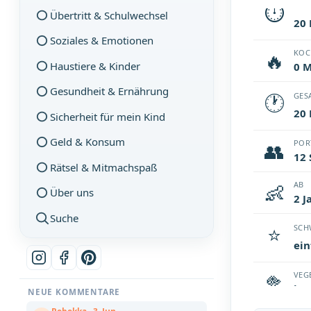
⏱
VOR
Übertritt & Schulwechsel
20
Soziales & Emotionen
🔥
KOC
Haustiere & Kinder
0 
Gesundheit & Ernährung
🕐
GES
20
Sicherheit für mein Kind
Geld & Konsum
👥
POR
12 
Rätsel & Mitmachspaß
👶
AB
Über uns
2 J
Suche
⭐
SCH
ein
🥦
VEG
ja
NEUE KOMMENTARE