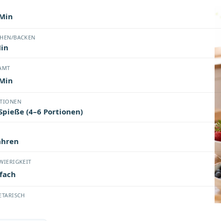
BEREITUNG
 Min
HEN/BACKEN
Min
AMT
 Min
TIONEN
Spieße (4–6 Portionen)
ahren
WIERIGKEIT
fach
ETARISCH