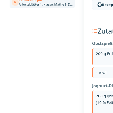
Rebekka · 3. Jun
R
Arbeitsblätter 1. Klasse: Mathe & Deutsch kostenlos zum Ausdrucken (Artikel)
Rezep
Zuta
Obstspieß
200 g Er
1 Kiwi
Joghurt-D
200 g gri
(10 % Fett