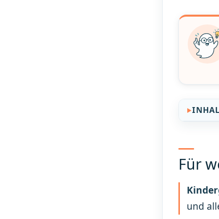
INHA
Für w
Kinder
und all