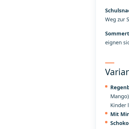
Schulsna
Weg zur S
Sommert
eignen si
Varia
Regenb
Mango),
Kinder 
Mit Mi
Schoko