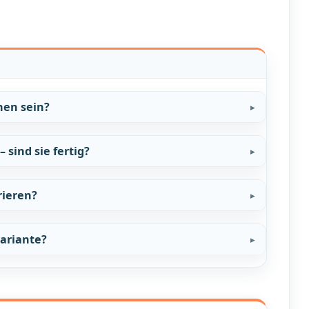
nen sein?
 sind sie fertig?
rieren?
Variante?