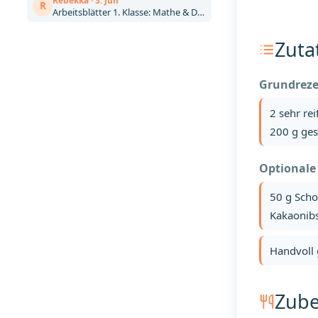
Rebekka · 3. Jun
R
Arbeitsblätter 1. Klasse: Mathe & Deutsch kostenlos zum Ausdrucken (Artikel)
Zuta
Grundreze
2 sehr re
200 g ges
Optionale
50 g Sch
Kakaonib
Handvoll
Zube