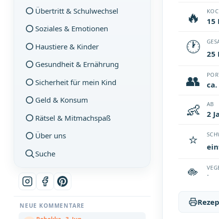
Übertritt & Schulwechsel
🔥
KOC
15
Soziales & Emotionen
🕐
GES
Haustiere & Kinder
25
Gesundheit & Ernährung
👥
POR
Sicherheit für mein Kind
ca.
Geld & Konsum
👶
AB
2 J
Rätsel & Mitmachspaß
⭐
Über uns
SCH
ein
Suche
🥦
VEG
ja
Rezep
NEUE KOMMENTARE