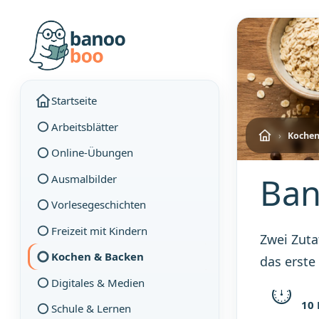
Startseite
Arbeitsblätter
›
Kochen
Online-Übungen
Ban
Ausmalbilder
Vorlesegeschichten
Freizeit mit Kindern
Zwei Zuta
Kochen & Backen
das erste
Digitales & Medien
⏱
VOR
10
Schule & Lernen