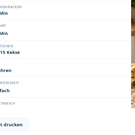
HEN/BACKEN
 Min
AMT
 Min
TIONEN
 15 Kekse
ahren
WIERIGKEIT
fach
ETARISCH
t drucken