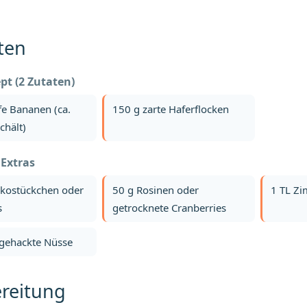
ten
pt (2 Zutaten)
ife Bananen (ca.
150 g zarte Haferflocken
chält)
 Extras
okostückchen oder
50 g Rosinen oder
1 TL Zi
s
getrocknete Cranberries
 gehackte Nüsse
reitung