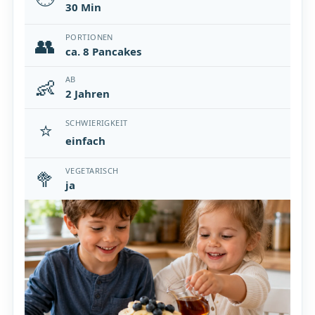
30 Min
👥
PORTIONEN
ca. 8 Pancakes
👶
AB
2 Jahren
⭐
SCHWIERIGKEIT
einfach
🥦
VEGETARISCH
ja