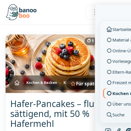
Menü
Startseit
Material
⏱ 5 Min. Lesezeit
Online-
Vorleseg
Eltern-R
Freizeit 
›
Kochen & Backen
›
Kochen & Backen mit Kindern
Für später merken
Kochen 
Hafer-Pancakes – fluffig,
Über uns
sättigend, mit 50 %
Suche
Hafermehl