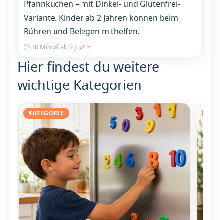
Pfannkuchen – mit Dinkel- und Glutenfrei-
Variante. Kinder ab 2 Jahren können beim
Rühren und Belegen mithelfen.
🕐 30 Min
·
👶 ab 2 J.
·
🌿
·
⭐
Hier findest du weitere
wichtige Kategorien
KATEGORIE
KAT