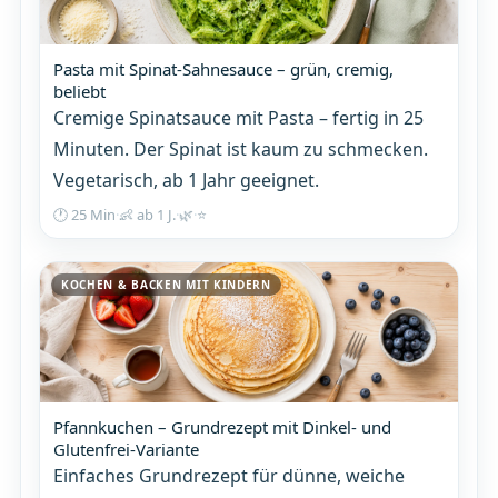
Pasta mit Spinat-Sahnesauce – grün, cremig,
beliebt
Cremige Spinatsauce mit Pasta – fertig in 25
Minuten. Der Spinat ist kaum zu schmecken.
Vegetarisch, ab 1 Jahr geeignet.
🕐 25 Min
·
👶 ab 1 J.
·
🌿
·
⭐
KOCHEN & BACKEN MIT KINDERN
Pfannkuchen – Grundrezept mit Dinkel- und
Glutenfrei-Variante
Einfaches Grundrezept für dünne, weiche