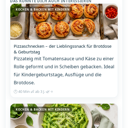
DAS KÖNNTE DICH AUCH INTERESSIEREN
KOCHEN & BACKEN MIT KINDERN
Pizzaschnecken – der Lieblingssnack für Brotdose
& Geburtstag
Pizzateig mit Tomatensauce und Käse zu einer
Rolle geformt und in Scheiben gebacken. Ideal
für Kindergeburtstage, Ausflüge und die
Brotdose.
🕐 40 Min
·
👶 ab 3 J.
·
🌿
·
⭐
KOCHEN & BACKEN MIT KINDERN