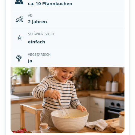
👥
ca. 10 Pfannkuchen
👶
AB
2 Jahren
⭐
SCHWIERIGKEIT
einfach
🥦
VEGETARISCH
ja