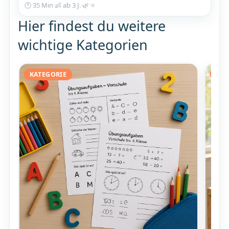
🕐 35 Min
·
👶 ab 3 J.
·
🌿
·
⭐
Hier findest du weitere
wichtige Kategorien
KATEGORIE
KAT