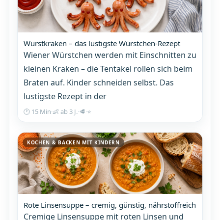
Wurstkraken – das lustigste Würstchen-Rezept
Wiener Würstchen werden mit Einschnitten zu
kleinen Kraken – die Tentakel rollen sich beim
Braten auf. Kinder schneiden selbst. Das
lustigste Rezept in der
🕐 15 Min
·
👶 ab 3 J.
·
🥩
·
⭐
KOCHEN & BACKEN MIT KINDERN
Rote Linsensuppe – cremig, günstig, nährstoffreich
Cremige Linsensuppe mit roten Linsen und