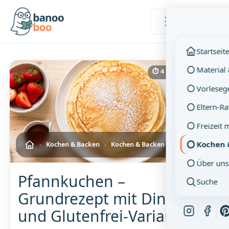
Menü
Startseit
Material
⏱ 4 Min. Lesezeit
Vorleseg
Eltern-R
Freizeit 
Kochen 
›
Kochen & Backen
›
Kochen & Backen mit Kindern
Über uns
Pfannkuchen –
Suche
Grundrezept mit Dinkel-
und Glutenfrei-Variante