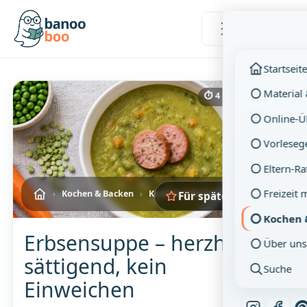
Menü
Startseit
Material
⏱ 4 Min. Lesezeit
Online-
Vorleseg
Eltern-R
Freizeit 
›
Kochen & Backen
›
Kochen & Backen mit Kindern
Für später merken
Kochen 
Erbsensuppe – herzhaft,
Über uns
sättigend, kein
Suche
Einweichen