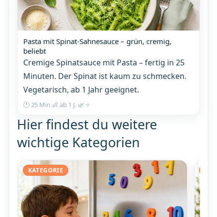
Pasta mit Spinat-Sahnesauce – grün, cremig,
beliebt
Cremige Spinatsauce mit Pasta – fertig in 25
Minuten. Der Spinat ist kaum zu schmecken.
Vegetarisch, ab 1 Jahr geeignet.
🕐 25 Min
·
👶 ab 1 J.
·
🌿
·
⭐
Hier findest du weitere
wichtige Kategorien
KATEGORIE
KAT