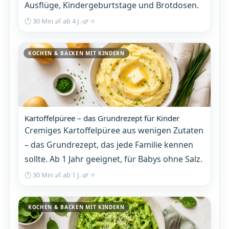
Ausflüge, Kindergeburtstage und Brotdosen.
🕐 30 Min
·
👶 ab 4 J.
·
🌿
·
⭐
KOCHEN & BACKEN MIT KINDERN
Kartoffelpüree – das Grundrezept für Kinder
Cremiges Kartoffelpüree aus wenigen Zutaten
– das Grundrezept, das jede Familie kennen
sollte. Ab 1 Jahr geeignet, für Babys ohne Salz.
🕐 30 Min
·
👶 ab 1 J.
·
🌿
·
⭐
KOCHEN & BACKEN MIT KINDERN