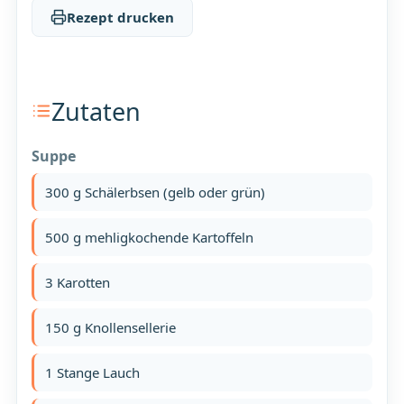
Rezept drucken
Zutaten
Suppe
300 g Schälerbsen (gelb oder grün)
500 g mehligkochende Kartoffeln
3 Karotten
150 g Knollensellerie
1 Stange Lauch