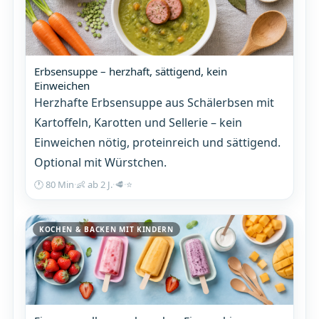
Erbsensuppe – herzhaft, sättigend, kein
Einweichen
Herzhafte Erbsensuppe aus Schälerbsen mit
Kartoffeln, Karotten und Sellerie – kein
Einweichen nötig, proteinreich und sättigend.
Optional mit Würstchen.
🕐 80 Min
·
👶 ab 2 J.
·
🥩
·
⭐
KOCHEN & BACKEN MIT KINDERN