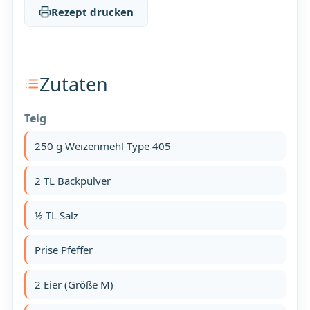
Rezept drucken
Zutaten
Teig
250 g Weizenmehl Type 405
2 TL Backpulver
½ TL Salz
Prise Pfeffer
2 Eier (Größe M)