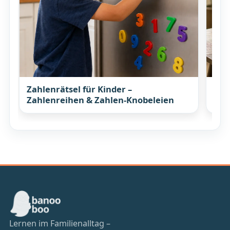
Zahlenrätsel für Kinder –
Elt
Zahlenreihen & Zahlen-Knobeleien
Ges
Lernen im Familienalltag –