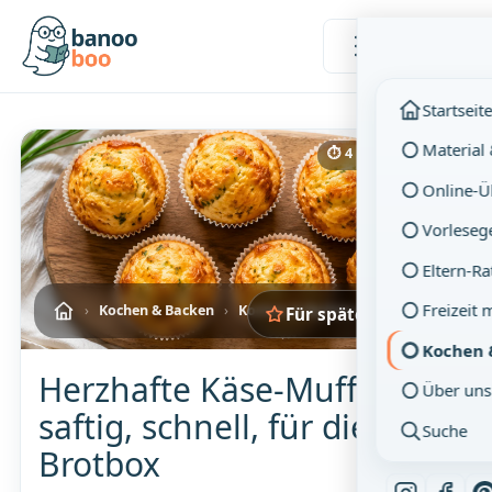
Menü
Startseit
Material
⏱ 4 Min. Lesezeit
Online-
Vorleseg
Eltern-R
Freizeit 
›
Kochen & Backen
›
Kochen & Backen mit Kindern
Für später merken
Kochen 
Herzhafte Käse-Muffins –
Über uns
saftig, schnell, für die
Suche
Brotbox