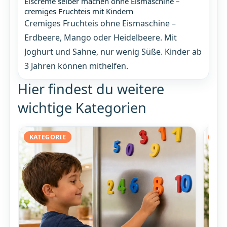
Eiscreme selber machen ohne Eismaschine –
cremiges Fruchteis mit Kindern
Cremiges Fruchteis ohne Eismaschine –
Erdbeere, Mango oder Heidelbeere. Mit
Joghurt und Sahne, nur wenig Süße. Kinder ab
3 Jahren können mithelfen.
Hier findest du weitere
wichtige Kategorien
KATEGORIE
KAT