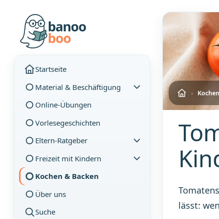
Startseite
Material & Beschäftigung
›
Kochen
Online-Übungen
Tom
Vorlesegeschichten
Eltern-Ratgeber
Kin
Freizeit mit Kindern
Kochen & Backen
Tomatensu
Über uns
lässt: we
Suche