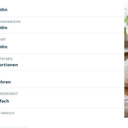
BEREITUNG
 Min
HEN/BACKEN
 Min
AMT
 Min
TIONEN
ortionen
ahren
WIERIGKEIT
fach
ETARISCH