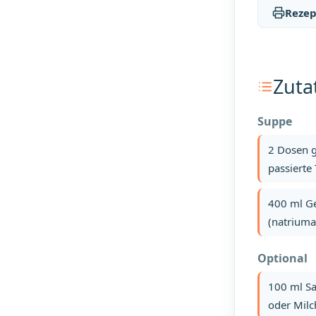
Rezep
Zuta
Suppe
2 Dosen g
passierte
400 ml G
(natrium
Optional
100 ml S
oder Milc