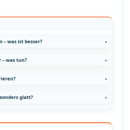
 – was ist besser?
 – was tun?
rieren?
onders glatt?