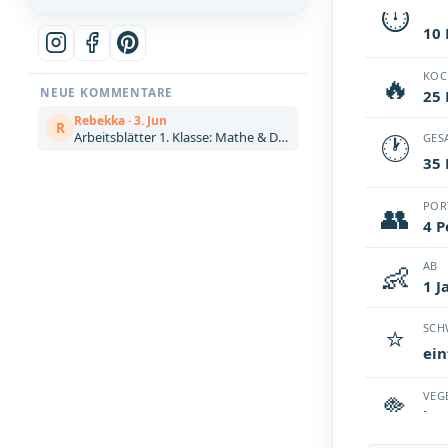
⏱
VOR
10
🔥
KOC
NEUE KOMMENTARE
25
Rebekka · 3. Jun
R
Arbeitsblätter 1. Klasse: Mathe & Deutsch kostenlos zum Ausdrucken (Artikel)
🕐
GES
35
👥
POR
4 P
👶
AB
1 J
⭐
SCH
ein
🥦
VEG
ja