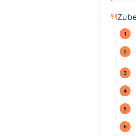
Zube
1
2
3
4
5
6