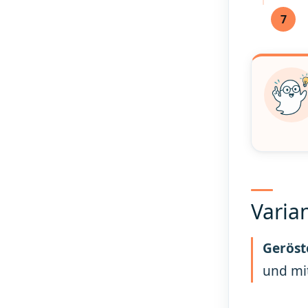
7
Varia
Geröst
und mit