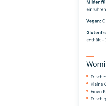
Milder fü
einrühren
Vegan:
Ol
Glutenfre
enthält –
Womit
Frische
Kleine 
Einen K
Frisch 