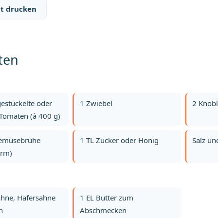
t drucken
ten
estückelte oder
1 Zwiebel
2 Knob
 Tomaten (à 400 g)
emüsebrühe
1 TL Zucker oder Honig
Salz un
arm)
ahne, Hafersahne
1 EL Butter zum
h
Abschmecken