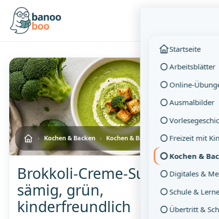
Menü
Startseite
Arbeitsblätter
⏱ 4 Min. Lesezeit
Online-Übung
Ausmalbilder
Vorlesegeschi
Freizeit mit K
›
Kochen & Backen
›
Kochen & Backen mit Kindern
Kochen & Ba
Brokkoli-Creme-Suppe –
Digitales & M
sämig, grün,
Schule & Lern
kinderfreundlich
Übertritt & Sc