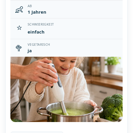
👶
AB
1 Jahren
⭐
SCHWIERIGKEIT
einfach
🥦
VEGETARISCH
ja