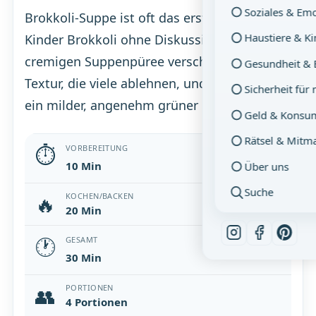
Soziales & Em
Brokkoli-Suppe ist oft das erste Mal, dass
Haustiere & K
Kinder Brokkoli ohne Diskussion essen – im
cremigen Suppenpüree verschwindet die
Gesundheit & 
Textur, die viele ablehnen, und was bleibt ist
Sicherheit für
ein milder, angenehm grüner Geschmack.
Geld & Konsu
Rätsel & Mitm
⏱
VORBEREITUNG
10 Min
Über uns
Suche
🔥
KOCHEN/BACKEN
20 Min
🕐
GESAMT
30 Min
👥
PORTIONEN
4 Portionen