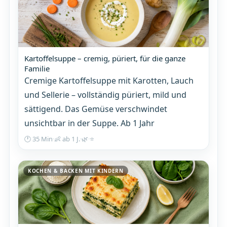
Kartoffelsuppe – cremig, püriert, für die ganze
Familie
Cremige Kartoffelsuppe mit Karotten, Lauch
und Sellerie – vollständig püriert, mild und
sättigend. Das Gemüse verschwindet
unsichtbar in der Suppe. Ab 1 Jahr
🕐 35 Min
·
👶 ab 1 J.
·
🌿
·
⭐
KOCHEN & BACKEN MIT KINDERN