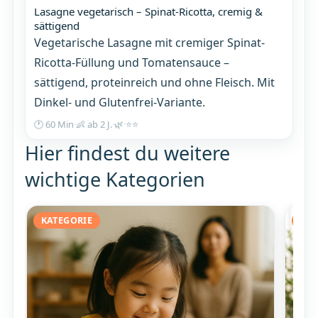
Lasagne vegetarisch – Spinat-Ricotta, cremig &
sättigend
Vegetarische Lasagne mit cremiger Spinat-
Ricotta-Füllung und Tomatensauce –
sättigend, proteinreich und ohne Fleisch. Mit
Dinkel- und Glutenfrei-Variante.
🕐 60 Min
·
👶 ab 2 J.
·
🌿
·
⭐⭐
Hier findest du weitere
wichtige Kategorien
KATEGORIE
KAT