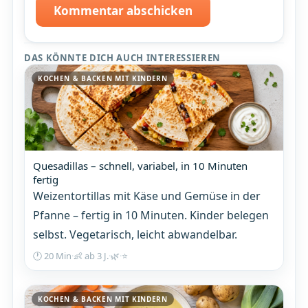
Kommentar abschicken
DAS KÖNNTE DICH AUCH INTERESSIEREN
KOCHEN & BACKEN MIT KINDERN
Quesadillas – schnell, variabel, in 10 Minuten
fertig
Weizentortillas mit Käse und Gemüse in der
Pfanne – fertig in 10 Minuten. Kinder belegen
selbst. Vegetarisch, leicht abwandelbar.
🕐 20 Min
·
👶 ab 3 J.
·
🌿
·
⭐
KOCHEN & BACKEN MIT KINDERN