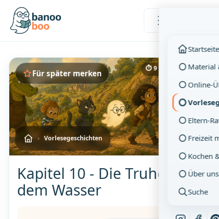
Menü
Startseit
Material
⏱ 9 Min. Lesezeit
Für später merken
Online-
Vorlese
Eltern-R
Freizeit 
›
Vorlesegeschichten
Kochen 
Kapitel 10 - Die Truhe aus
Über uns
dem Wasser
Suche