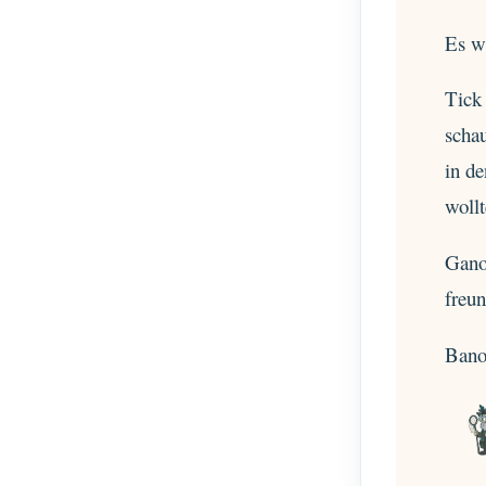
Es wa
Tick 
schau
in d
wollt
Gano
freun
Bano