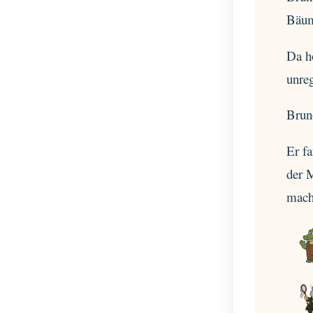
Bäum
Da h
unreg
Bruno
Er f
der 
macht