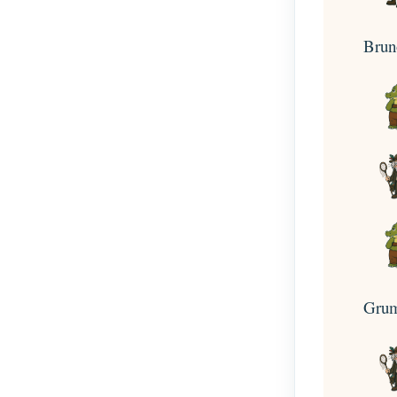
Bruno
Grum