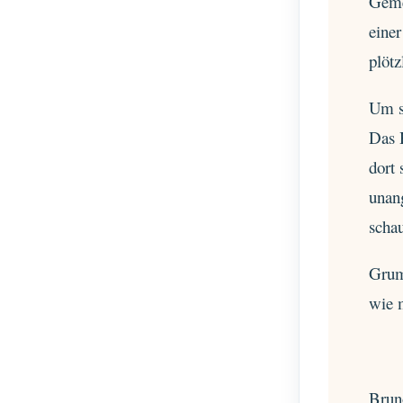
Gemer
eine
plötz
Um s
Das 
dort 
unan
scha
Grumb
wie 
Brun