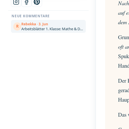
Nach
auf e
NEUE KOMMENTARE
dem 
Rebekka · 3. Jun
R
Arbeitsblätter 1. Klasse: Mathe & Deutsch kostenlos zum Ausdrucken (Artikel)
Grum
oft 
Spuk
Hand
Der P
gerad
Haup
Das 