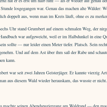
kt hat er es erst um halb fünf — als er wieder auf genau de
r Stunde losgegangen war. Genau das machen alte Wälder: W
lich doppelt aus, wenn man im Kreis läuft, ohne es zu merke
echs Uhr stand Grumbert auf einem schmalen Weg, der nirgen
Handbuch war aufgeweicht, weil er im Halbdunkel in eine Qu
sein sollte — nur leider einen Meter tiefer. Platsch. Sein re
genehm. Und auf dem Ast über ihm saß der Rabe und schaute 
uen kann.
ert war seit zwei Jahren Geisterjäger. Er kannte vierzig Ar
man aus diesem Wald wieder herauskam, das wusste er nicht
o machte seinen Abendspaziergang am Waldrand — den macht