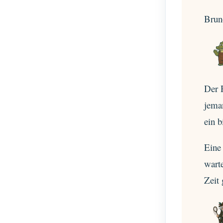
Bruno
Der 
jema
ein b
Eine 
warte
Zeit 