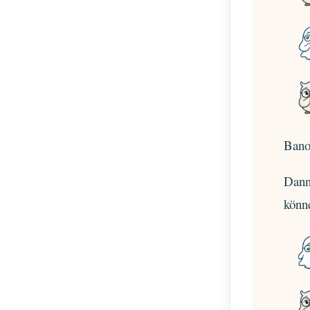
Banoo
Dann 
könn