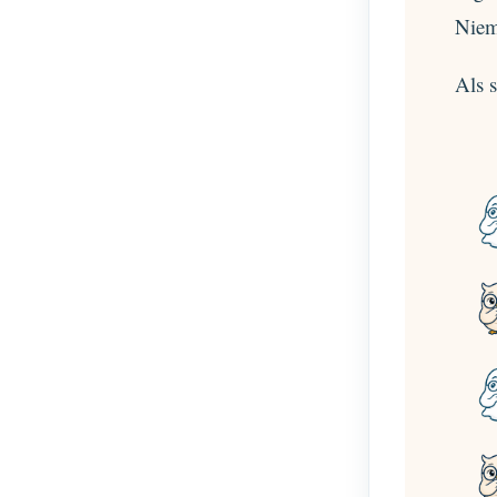
Niema
Als s