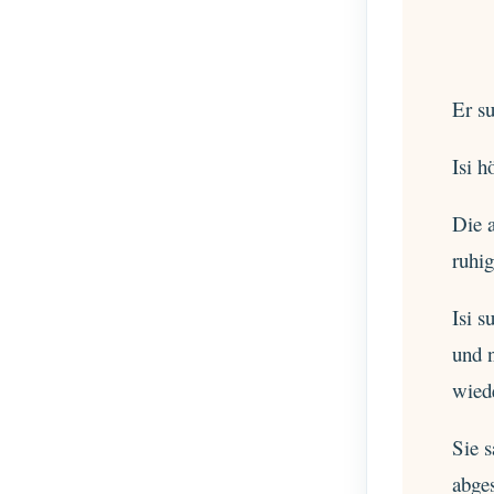
Er su
Isi h
Die a
ruhi
Isi s
und 
wiede
Sie s
abges