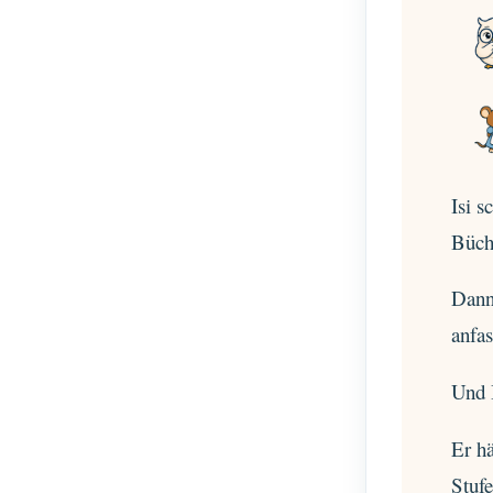
Isi s
Büche
Dann 
anfas
Und 
Er hä
Stuf