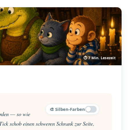
⏱ 7 Min. Lesezeit
d
🎨 Silben-Farben
erden — so wie
 Tick schob einen schweren Schrank zur Seite,