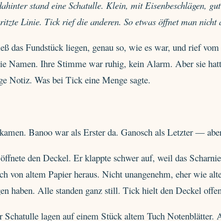
ahinter stand eine Schatulle. Klein, mit Eisenbeschlägen, gu
ritzte Linie. Tick rief die anderen. So etwas öffnet man nicht a
ließ das Fundstück liegen, genau so, wie es war, und rief v
die Namen. Ihre Stimme war ruhig, kein Alarm. Aber sie hatt
ige Notiz. Was bei Tick eine Menge sagte.
 kamen. Banoo war als Erster da. Ganosch als Letzter — abe
öffnete den Deckel. Er klappte schwer auf, weil das Scharni
ch von altem Papier heraus. Nicht unangenehm, eher wie alte
en haben. Alle standen ganz still. Tick hielt den Deckel offen
r Schatulle lagen auf einem Stück altem Tuch Notenblätter. A