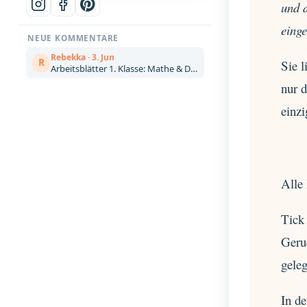
und d
einge
NEUE KOMMENTARE
Rebekka · 3. Jun
R
Sie 
Arbeitsblätter 1. Klasse: Mathe & Deutsch kostenlos zum Ausdrucken (Artikel)
nur 
einz
Alle
Tick 
Geru
geleg
In de