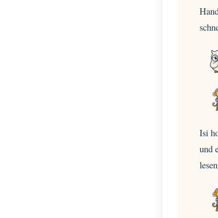
Hand
schn
Isi h
und e
lesen