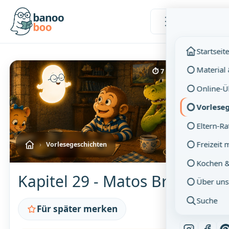
Menü
Startseit
Material
⏱ 7 Min. Lesezeit
Online-
Vorlese
Eltern-R
Freizeit 
›
Vorlesegeschichten
Kochen 
Kapitel 29 - Matos Brief
Über uns
Suche
Für später merken