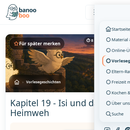
Menü
Startseit
Material
⏱ 8 Min. Lesezeit
Für später merken
Online-
Vorlese
Eltern-R
Freizeit 
›
Vorlesegeschichten
Kochen 
Kapitel 19 - Isi und das
Über uns
Heimweh
Suche