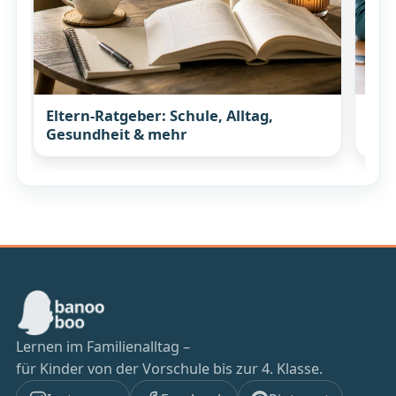
Eltern-Ratgeber: Schule, Alltag,
Wis
Gesundheit & mehr
mit
Lernen im Familienalltag –
für Kinder von der Vorschule bis zur 4. Klasse.