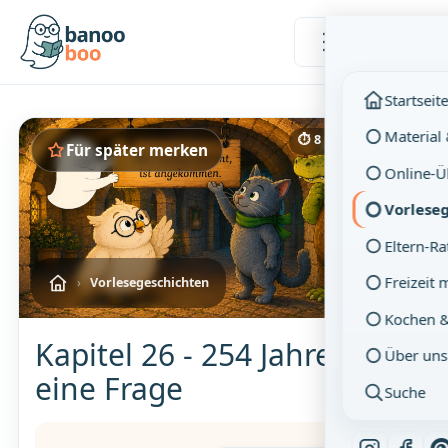
Menü
Startseit
Material
⏱ 8 Min. Lesezeit
Für später merken
Online-
Vorlese
Eltern-R
Freizeit 
›
Vorlesegeschichten
Kochen 
Kapitel 26 - 254 Jahre und
Über uns
eine Frage
Suche