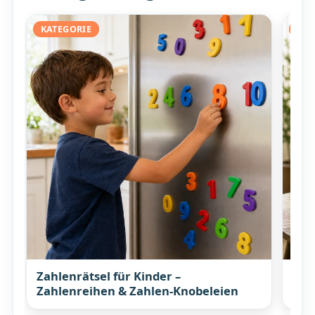
KATEGORIE
KAT
Zahlenrätsel für Kinder –
Elt
Zahlenreihen & Zahlen-Knobeleien
Ges