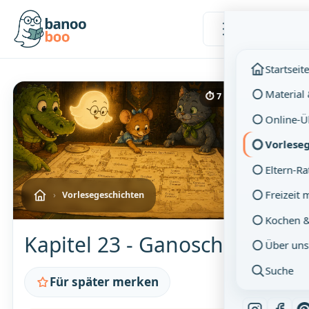
Menü
Startseit
Material
⏱ 7 Min. Lesezeit
Online-
Vorlese
Eltern-R
Freizeit 
›
Vorlesegeschichten
Kochen 
Kapitel 23 - Ganoschs Tag
Über uns
Suche
Für später merken